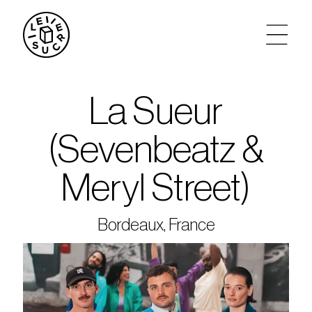
artistes
La Sueur
agenda
(Sevenbeatz &
tickets
Meryl Street)
le sucre max
Bordeaux, France
partenariats
privatisations