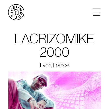
artistes
LACRIZOMIKE
agenda
2000
tickets
Lyon, France
le sucre max
partenariats
privatisations