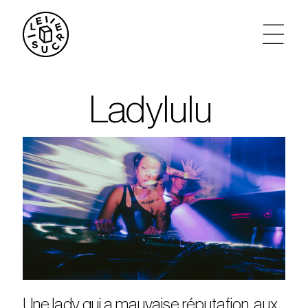
artistes
Ladylulu
agenda
tickets
le sucre max
partenariats
privatisations
Une lady qui a mauvaise réputafion, aux