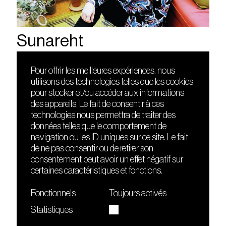
Sunareht
Pour offrir les meilleures expériences, nous
utilisons des technologies telles que les cookies
DÉCOUVRIR
FRIENDS
pour stocker et/ou accéder aux informations
Le lieu
Nuits sonores
des appareils. Le fait de consentir à ces
Contact
HEAT
technologies nous permettra de traiter des
Presse
Hôtel71
données telles que le comportement de
Cours de DJing
La Gaîté Lyrique
navigation ou les ID uniques sur ce site. Le fait
TMLAB
de ne pas consentir ou de retirer son
consentement peut avoir un effet négatif sur
certaines caractéristiques et fonctions.
Fonctionnels
Toujours activés
Statistiques
Le Sucre fait partie de
l'écosystème Arty Farty