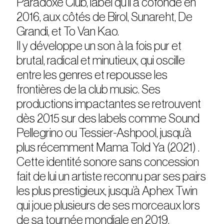
Paradoxe Club, label qu’il a cofondé en
2016, aux côtés de Birol, Sunareht, De
Grandi, et To Van Kao.
Il y développe un son à la fois pur et
brutal, radical et minutieux, qui oscille
entre les genres et repousse les
frontières de la club music. Ses
productions impactantes se retrouvent
dès 2015 sur des labels comme Sound
Pellegrino ou Tessier-Ashpool, jusqu’à
plus récemment Mama Told Ya (2021) .
Cette identité sonore sans concession
fait de lui un artiste reconnu par ses pairs
les plus prestigieux, jusqu’à Aphex Twin
qui joue plusieurs de ses morceaux lors
de sa tournée mondiale en 2019.