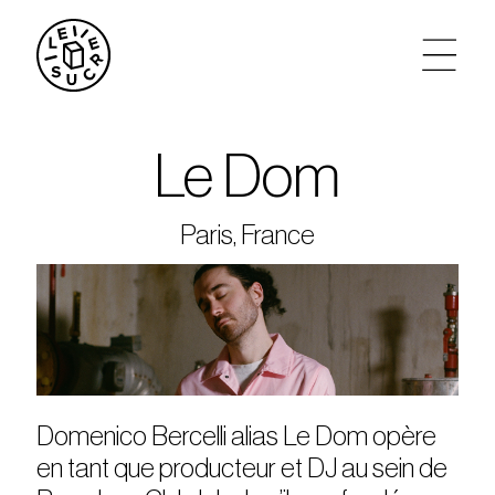
artistes
Le Dom
agenda
Paris, France
tickets
le sucre max
partenariats
Domenico Bercelli alias Le Dom opère
privatisations
en tant que producteur et DJ au sein de