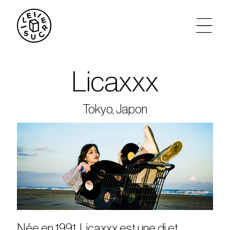
artistes
Licaxxx
agenda
Tokyo, Japon
tickets
le sucre max
partenariats
privatisations
Née en 1991, Licaxxx est une dj et