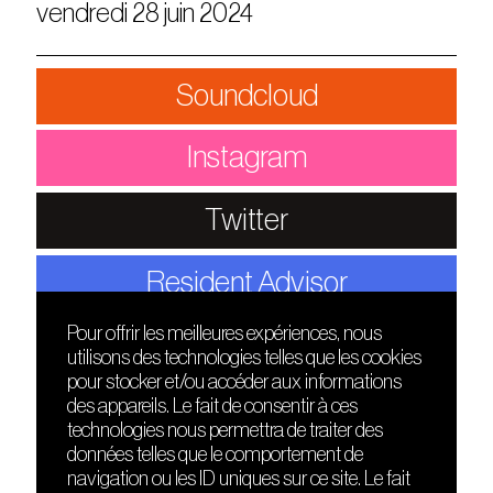
vendredi 28 juin 2024
Soundcloud
Instagram
Twitter
Resident Advisor
Pour offrir les meilleures expériences, nous
utilisons des technologies telles que les cookies
DÉCOUVRIR
FRIENDS
pour stocker et/ou accéder aux informations
Le lieu
Nuits sonores
des appareils. Le fait de consentir à ces
Contact
HEAT
technologies nous permettra de traiter des
Presse
Hôtel71
données telles que le comportement de
Cours de DJing
La Gaîté Lyrique
navigation ou les ID uniques sur ce site. Le fait
TMLAB