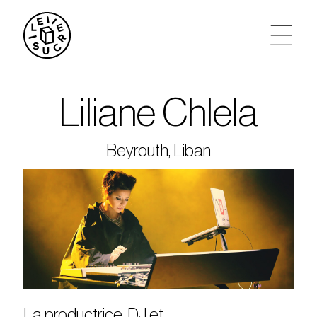
artistes
Liliane Chlela
agenda
Beyrouth, Liban
tickets
le sucre max
partenariats
privatisations
La productrice, DJ et