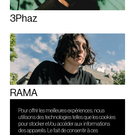
3Phaz
RAMA
Pour offrir les meilleures expériences, nous
utilisons des technologies telles que les cookies
DÉCOUVRIR
FRIENDS
pour stocker et/ou accéder aux informations
Le lieu
Nuits sonores
des appareils. Le fait de consentir à ces
Contact
HEAT