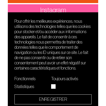
Instagram
Pour offrir les meilleures expériences, nous
utilisons des technologies telles que les cookies
DÉCOUVRIR
FRIENDS
pour stocker et/ou accéder aux informations
Le lieu
Nuits sonores
des appareils. Le fait de consentir à ces
Contact
HEAT
technologies nous permettra de traiter des
Presse
Hôtel71
données telles que le comportement de
Cours de DJing
La Gaîté Lyrique
navigation ou les ID uniques sur ce site. Le fait
TMLAB
de ne pas consentir ou de retirer son
consentement peut avoir un effet négatif sur
certaines caractéristiques et fonctions.
Fonctionnels
Toujours activés
Statistiques
Le Sucre fait partie de
l'écosystème Arty Farty
ENREGISTRER
Quartier culturel et créatif