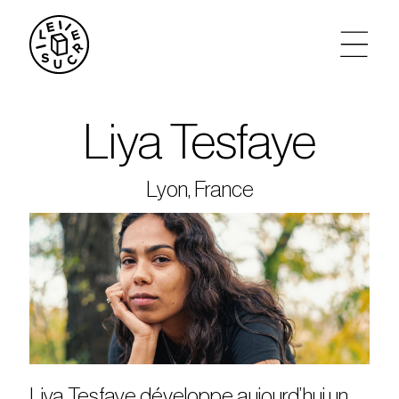
artistes
Liya Tesfaye
agenda
Lyon, France
tickets
le sucre max
partenariats
privatisations
Liya Tesfaye développe aujourd’hui un