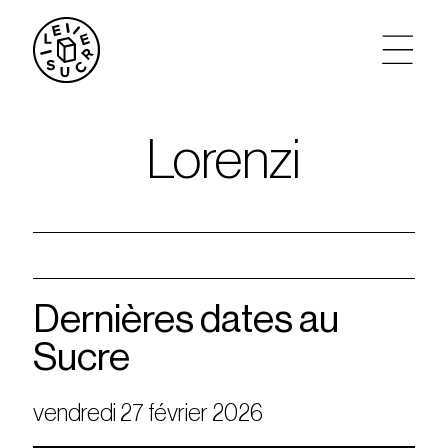
artistes
Lorenzi
agenda
tickets
le sucre max
Dernières dates au
Sucre
partenariats
vendredi 27 février 2026
privatisations