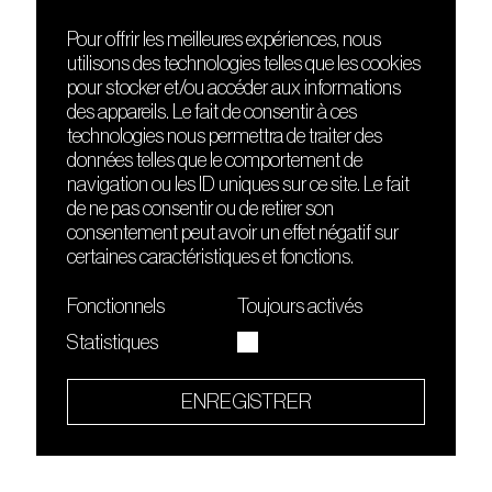
Pour offrir les meilleures expériences, nous
utilisons des technologies telles que les cookies
DÉCOUVRIR
FRIENDS
pour stocker et/ou accéder aux informations
Le lieu
Nuits sonores
des appareils. Le fait de consentir à ces
Contact
HEAT
technologies nous permettra de traiter des
Presse
Hôtel71
données telles que le comportement de
Cours de DJing
La Gaîté Lyrique
navigation ou les ID uniques sur ce site. Le fait
TMLAB
de ne pas consentir ou de retirer son
consentement peut avoir un effet négatif sur
certaines caractéristiques et fonctions.
Fonctionnels
Toujours activés
Statistiques
Le Sucre fait partie de
l'écosystème Arty Farty
ENREGISTRER
Quartier culturel et créatif
Conditions générales d'utilisation