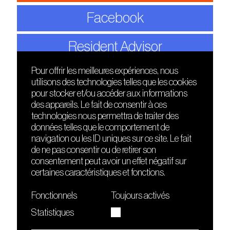
Facebook
Resident Advisor
Pour offrir les meilleures expériences, nous
utilisons des technologies telles que les cookies
DÉCOUVRIR
FRIENDS
pour stocker et/ou accéder aux informations
Le lieu
Nuits sonores
des appareils. Le fait de consentir à ces
Contact
HEAT
technologies nous permettra de traiter des
Presse
Hôtel71
données telles que le comportement de
Cours de DJing
La Gaîté Lyrique
navigation ou les ID uniques sur ce site. Le fait
TMLAB
de ne pas consentir ou de retirer son
consentement peut avoir un effet négatif sur
certaines caractéristiques et fonctions.
Fonctionnels
Toujours activés
Statistiques
Le Sucre fait partie de
l'écosystème Arty Farty