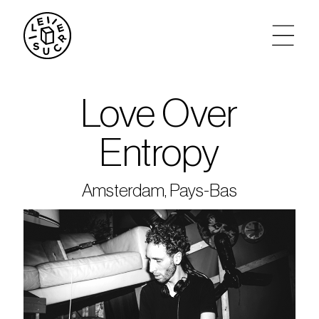
artistes
Love Over
agenda
Entropy
tickets
Amsterdam, Pays-Bas
le sucre max
partenariats
privatisations