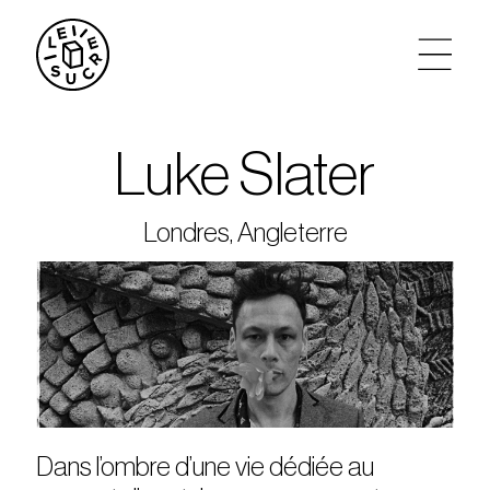
artistes
Luke Slater
agenda
Londres, Angleterre
tickets
le sucre max
partenariats
privatisations
Dans l’ombre d’une vie dédiée au