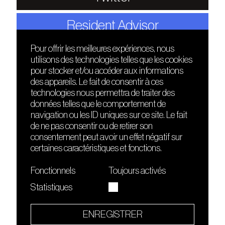
Resident Advisor
Pour offrir les meilleures expériences, nous
utilisons des technologies telles que les cookies
DÉCOUVRIR
FRIENDS
pour stocker et/ou accéder aux informations
Le lieu
Nuits sonores
des appareils. Le fait de consentir à ces
Contact
HEAT
technologies nous permettra de traiter des
Presse
Hôtel71
données telles que le comportement de
Cours de DJing
La Gaîté Lyrique
navigation ou les ID uniques sur ce site. Le fait
TMLAB
de ne pas consentir ou de retirer son
consentement peut avoir un effet négatif sur
certaines caractéristiques et fonctions.
Fonctionnels
Toujours activés
Statistiques
Le Sucre fait partie de
l'écosystème Arty Farty
ENREGISTRER
Quartier culturel et créatif