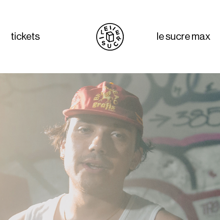
tickets
le sucre max