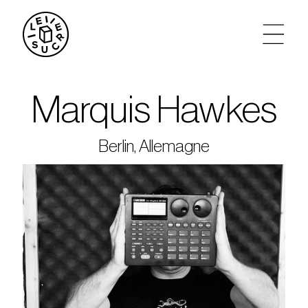
artistes
Marquis Hawkes
agenda
Berlin, Allemagne
tickets
le sucre max
partenariats
privatisations