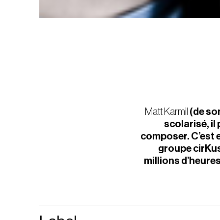
Matt Karmil
(de so
scolarisé, i
composer. C’est 
groupe cirKus
millions d’heures