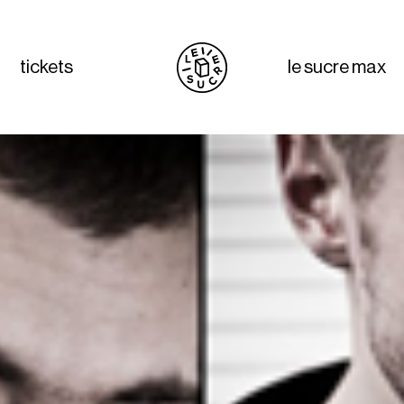
tickets
le sucre max