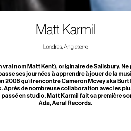
Matt Karmil
Londres, Angleterre
n vrai nom Matt Kent), originaire de Sallsbury. Ne
l passe ses journées à apprendre à jouer de la musi
en 2006 qu’il rencontre Cameron Mcvey aka Burt F
. Après de nombreuse collaboration avec les plu
 passé en studio, Matt Karmil fait sa première sort
Ada, Aeral Records.