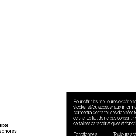
Pour offrir les meilleures expérien
stocker et/ou accéder aux informat
permettra de traiter des données 
ce site. Le fait de ne pas consenti
certaines caractéristiques et fonct
NDS
 sonores
Fonctionnels
Toujours act