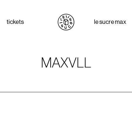
tickets
le sucre max
MAXVLL