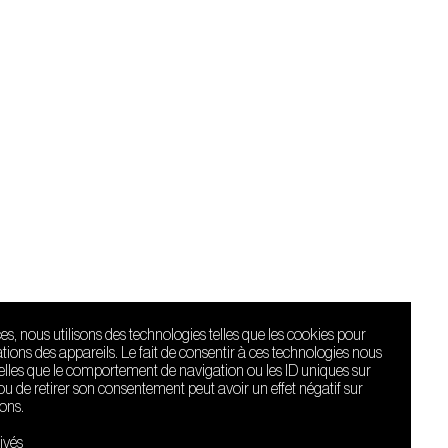
ces, nous utilisons des technologies telles que les cookies pour
ions des appareils. Le fait de consentir à ces technologies nous
telles que le comportement de navigation ou les ID uniques sur
r ou de retirer son consentement peut avoir un effet négatif sur
ions.
Le Sucre fait
partie de
ivés