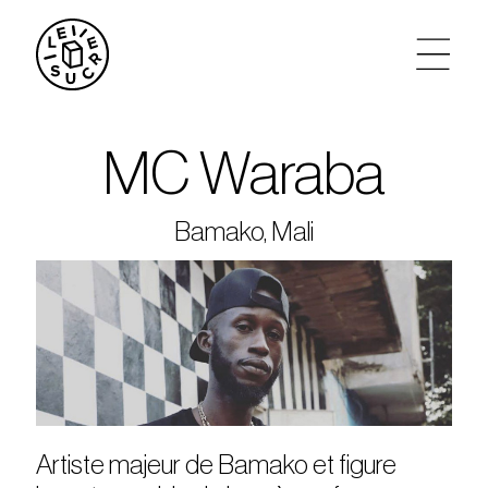
artistes
MC Waraba
agenda
Bamako, Mali
tickets
le sucre max
partenariats
privatisations
Artiste majeur de Bamako et figure