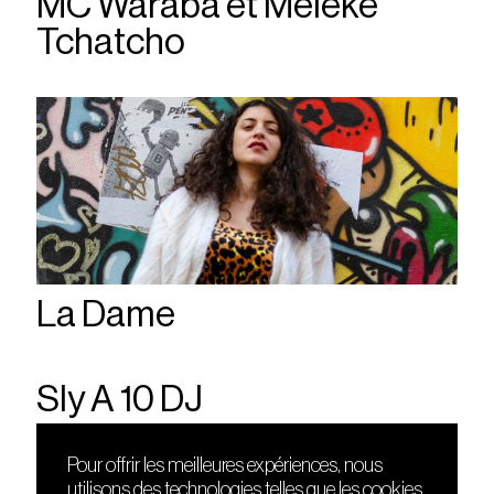
MC Waraba et Mélèké
Tchatcho
La Dame
Sly A 10 DJ
Pour offrir les meilleures expériences, nous
utilisons des technologies telles que les cookies
DÉCOUVRIR
FRIENDS