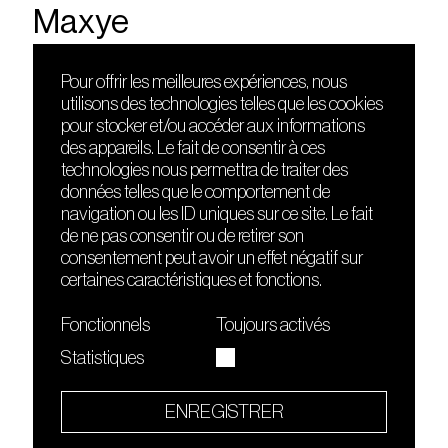
Maxye
Pour offrir les meilleures expériences, nous
utilisons des technologies telles que les cookies
DÉCOUVRIR
FRIENDS
pour stocker et/ou accéder aux informations
Le lieu
Nuits sonores
des appareils. Le fait de consentir à ces
Contact
HEAT
technologies nous permettra de traiter des
Presse
Hôtel71
données telles que le comportement de
Cours de DJing
La Gaîté Lyrique
navigation ou les ID uniques sur ce site. Le fait
TMLAB
de ne pas consentir ou de retirer son
consentement peut avoir un effet négatif sur
certaines caractéristiques et fonctions.
Fonctionnels
Toujours activés
Statistiques
Le Sucre fait partie de
l'écosystème Arty Farty
ENREGISTRER
Quartier culturel et créatif