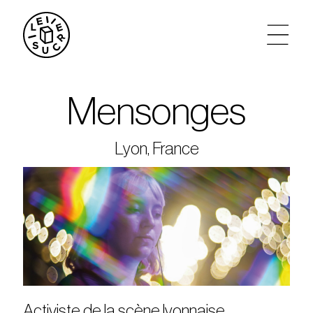
artistes
Mensonges
agenda
Lyon, France
tickets
le sucre max
partenariats
privatisations
Activiste de la scène lyonnaise,