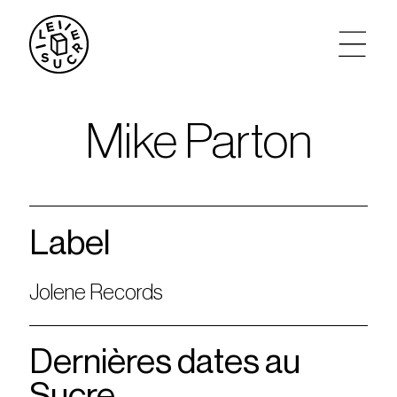
artistes
Mike Parton
agenda
tickets
Label
le sucre max
Jolene Records
partenariats
Dernières dates au
privatisations
Sucre