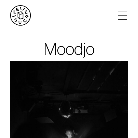
artistes
Moodjo
agenda
tickets
le sucre max
partenariats
privatisations