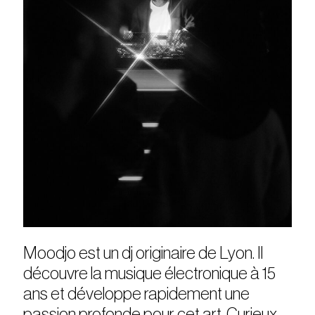
Moodjo est un dj originaire de Lyon. Il
découvre la musique électronique à 15
ans et développe rapidement une
passion profonde pour cet art. Curieux