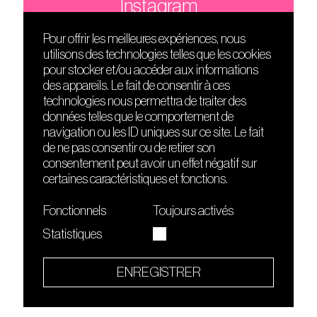
Instagram
Pour offrir les meilleures expériences, nous
utilisons des technologies telles que les cookies
DÉCOUVRIR
FRIENDS
pour stocker et/ou accéder aux informations
Le lieu
Nuits sonores
des appareils. Le fait de consentir à ces
Contact
HEAT
technologies nous permettra de traiter des
Presse
Hôtel71
données telles que le comportement de
Cours de DJing
La Gaîté Lyrique
navigation ou les ID uniques sur ce site. Le fait
TMLAB
de ne pas consentir ou de retirer son
consentement peut avoir un effet négatif sur
certaines caractéristiques et fonctions.
Fonctionnels
Toujours activés
Statistiques
Le Sucre fait partie de
l'écosystème Arty Farty
ENREGISTRER
Quartier culturel et créatif
Conditions générales d'utilisation