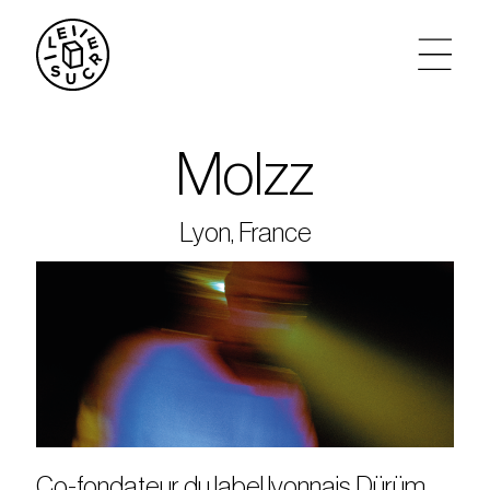
artistes
Molzz
agenda
Lyon, France
tickets
le sucre max
partenariats
privatisations
Co-fondateur du label lyonnais Dürüm