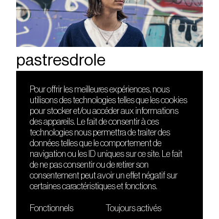
pastresdrole
Pour offrir les meilleures expériences, nous
utilisons des technologies telles que les cookies
DÉCOUVRIR
FRIENDS
pour stocker et/ou accéder aux informations
Le lieu
Nuits sonores
des appareils. Le fait de consentir à ces
Contact
HEAT
technologies nous permettra de traiter des
Presse
Hôtel71
données telles que le comportement de
Cours de DJing
La Gaîté Lyrique
navigation ou les ID uniques sur ce site. Le fait
TMLAB
de ne pas consentir ou de retirer son
consentement peut avoir un effet négatif sur
certaines caractéristiques et fonctions.
Fonctionnels
Toujours activés