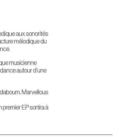
odique aux sonorités
tructure mélodique du
ance.
 que musicienne
ie dance autour d’une
 Badaboum, Marvellous
n premier EP sortira à