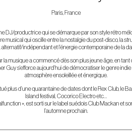
Paris, France
e DJ/productrice qui se démarque par son style rétro mél
re musical qui oscille entre la nostalgie du post-disco, la s
 alternatif/indépendant et l’énergie contemporaine de la d
 la musique a commencé dès son plus jeune âge, en tant
her Guy s’efforce aujourd’hui de démocratiser le genre ind
atmosphère ensoleillée et énergique.
ctué plus d’une quarantaine de dates dont le Rex Club, le
Island festival, Cocorico Electro etc…
alfunction », est sorti sur le label suédois Club Mackan et so
l’automne prochain.