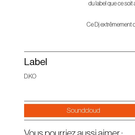
du label que ce soit
Ce Dj extrêmement cre
Label
D.KO
Soundcloud
Vous pourriez aussi aimer :