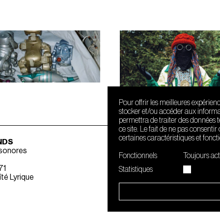
Mézigue
Pour offrir les meilleures expérien
stocker et/ou accéder aux informat
permettra de traiter des données 
ce site. Le fait de ne pas consenti
certaines caractéristiques et fonct
NDS
 sonores
Fonctionnels
Toujours act
71
Statistiques
té Lyrique