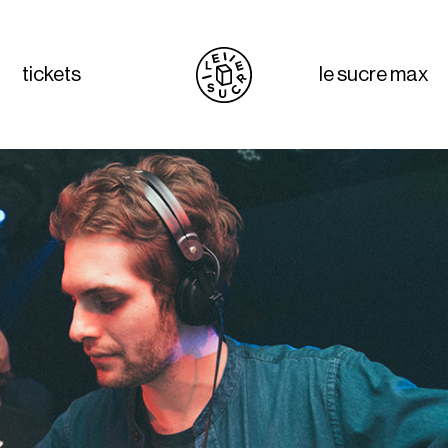
tickets
le sucre max