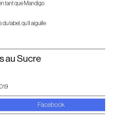
l en tant que Mandigo
u label, qu’il aiguille
s au Sucre
2019
Facebook