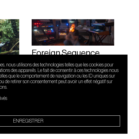
Foreign Sequence
ces, nous utilisons des technologies telles que les cookies pour
ions des appareils. Le fait de consentir à ces technologies nous
telles que le comportement de navigation ou les ID uniques sur
r ou de retirer son consentement peut avoir un effet négatif sur
ions.
Le Sucre fait
partie de
ivés
l'écosystème
Arty Farty
Quartier culturel et créatif
ENREGISTRER
Conditions générales d'utilisation