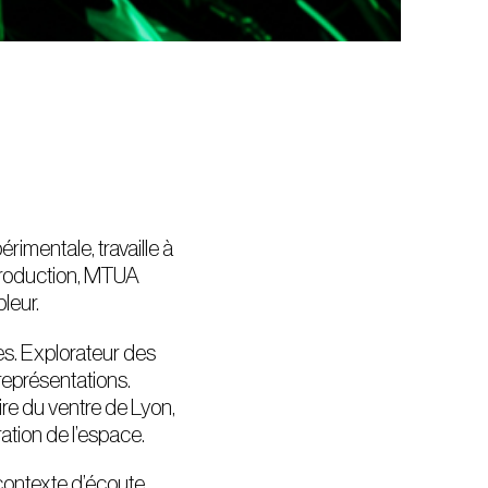
rimentale, travaille à
tproduction, MTUA
pleur.
es. Explorateur des
représentations.
re du ventre de Lyon,
ration de l’espace.
u contexte d’écoute.