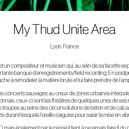
My Thud Unite Area
Lyon, France
t un compositeur et musicien qui,
au sein de sa facette expé
ortante banque d’enregistrements/field recording. En pos
ache à remodeler la matière brute et lui faire prendre de l’am
s concerts sauvages au creux de zones
urbaines interpol
yonnais, ceux-ci sont les théâtres de quelques unes de ses 
troupes au seins des circonvolutions de béton et de calcai
s durant lesquels l’oreille s’aiguise pour saisir la mise en vib
LO mais également par le passé il
tient à ne jamais faire fi d