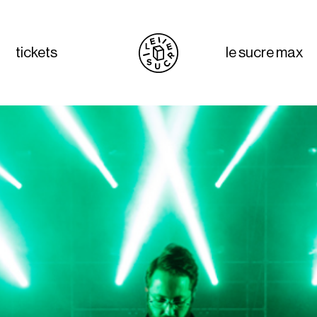
tickets
le sucre max