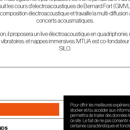
it les cours d’electroacoustiques de Bernard Fort (GMVL
omposition électroacoustique et travaille la multi-diffusion 
concerts acousmatiques.
tion, il proposera un live électroacoustique
en quadriphonie,
vibratoires, et nappes immersives. MTUA est co-fondateur
SILO.
Pour offrir les meilleures expérien
stocker et/ou accéder aux informat
permettra de traiter des données 
ce site. Le fait de ne pas consenti
certaines caractéristiques et fonct
NDS