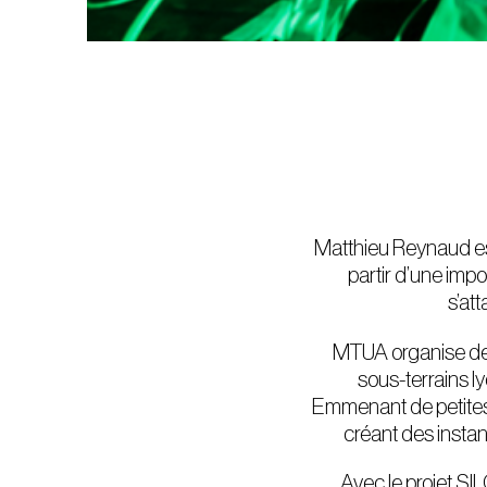
Matthieu Reynaud es
partir d’une imp
s’att
MTUA organise de
sous-terrains l
Emmenant de petites 
créant des instant
Avec le projet SI