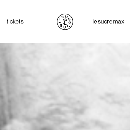
tickets
le sucre max