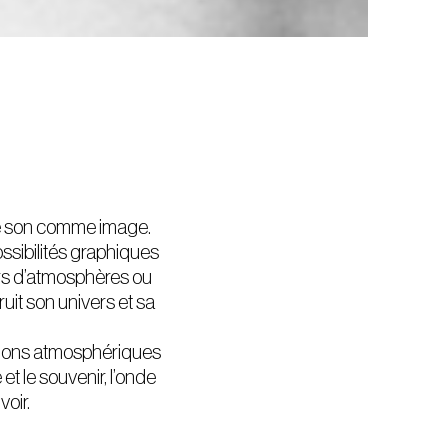
 le son comme image.
ssibilités graphiques
eurs d’atmosphères ou
ruit son univers et sa
ations atmosphériques
 et le souvenir, l’onde
voir.