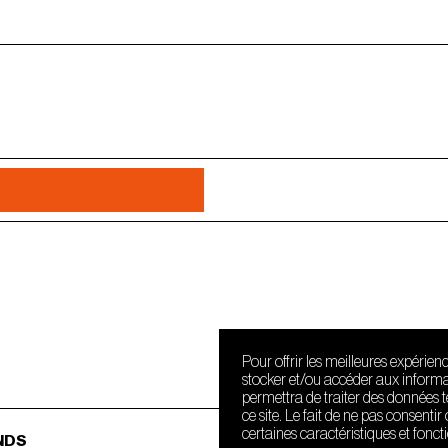
Thug Tieg
Pour offrir les meilleures expérien
stocker et/ou accéder aux informat
permettra de traiter des données 
ce site. Le fait de ne pas consenti
certaines caractéristiques et fonct
NDS