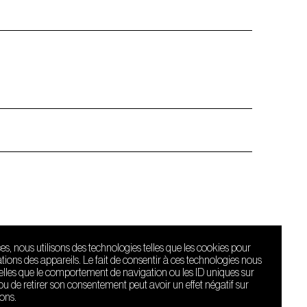
ces, nous utilisons des technologies telles que les cookies pour
ions des appareils. Le fait de consentir à ces technologies nous
telles que le comportement de navigation ou les ID uniques sur
r ou de retirer son consentement peut avoir un effet négatif sur
ions.
Le Sucre fait