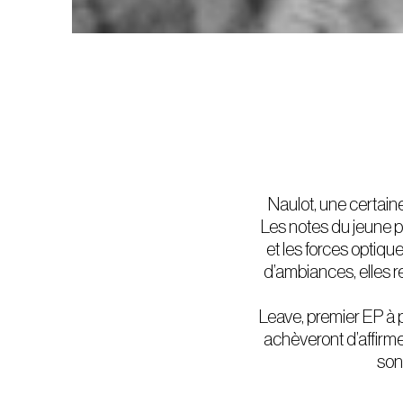
Naulot, une certain
Les notes du jeune p
et les forces optiqu
d’ambiances, elles re
Leave, premier EP à 
achèveront d’affirmer 
sono