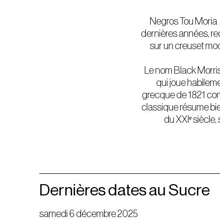
Negros Tou Moria (
dernières années, re
sur un creuset mod
Le nom Black Morris
qui joue habilem
grecque de 1821 con
classique résume bien l
du XXIᵉ siècle,
Dernières dates au Sucre
samedi 6 décembre 2025