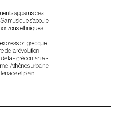
fluents apparus ces
. Sa musique s’appuie
’horizons ethniques
e expression grecque
e de la révolution
de la « grécomanie »
ncarne l’Athènes urbaine
 tenace et plein