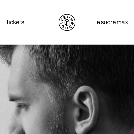
tickets
le sucre max