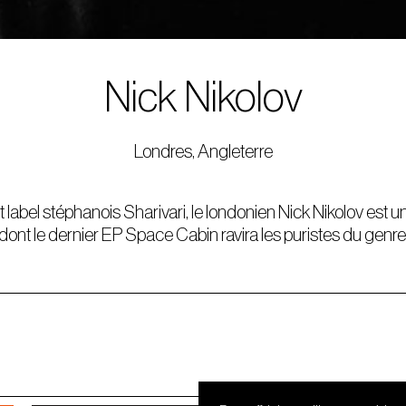
Nick Nikolov
Londres, Angleterre
nt label stéphanois Sharivari, le londonien Nick Nikolov est
dont le dernier EP Space Cabin ravira les puristes du genre