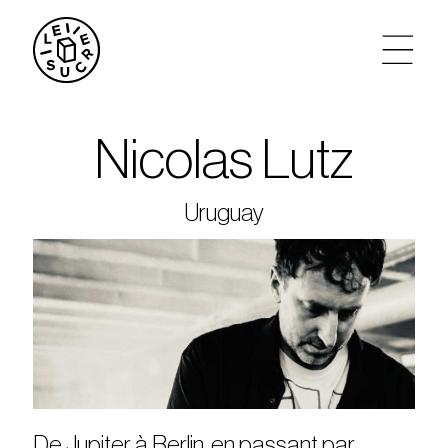
artistes
Nicolas Lutz
agenda
Uruguay
tickets
le sucre max
partenariats
privatisations
De Jupiter à Berlin, en passant par