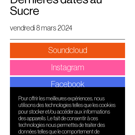
Sucre
vendredi 8 mars 2024
Soundcloud
Instagram
Facebook
Pour offrir les meilleures expériences, nous
utilisons des technologies telles que les cookies
DÉCOUVRIR
FRIENDS
pour stocker et/ou accéder aux informations
Le lieu
Nuits sonores
des appareils. Le fait de consentir à ces
Contact
HEAT
technologies nous permettra de traiter des
Presse
Hôtel71
données telles que le comportement de
Cours de DJing
La Gaîté Lyrique