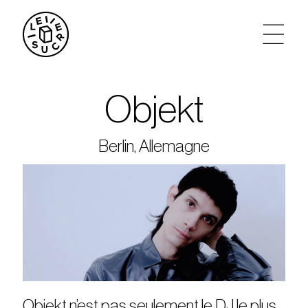
artistes
Objekt
agenda
Berlin, Allemagne
tickets
le sucre max
partenariats
privatisations
Objekt n’est pas seulement le DJ le plus