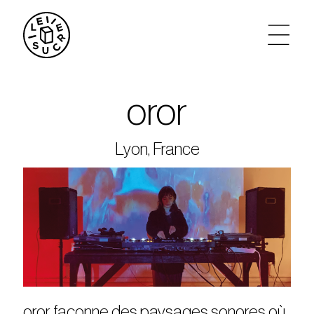
artistes
oror
agenda
Lyon, France
tickets
le sucre max
partenariats
privatisations
oror façonne des paysages sonores où