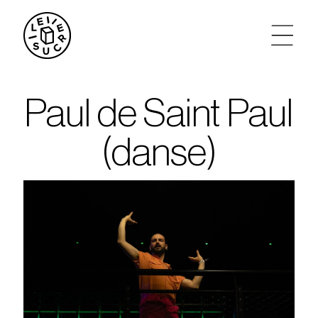
artistes
Paul de Saint Paul
agenda
(danse)
tickets
le sucre max
partenariats
privatisations