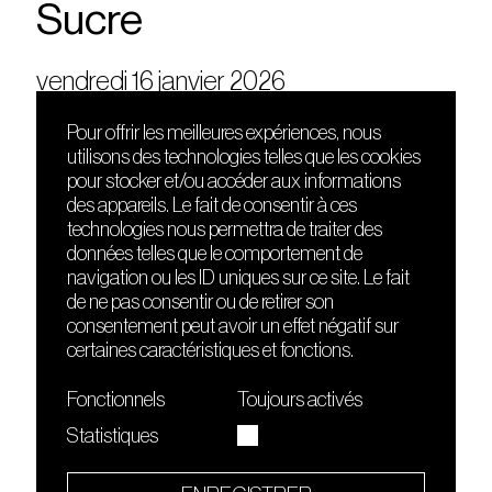
Sucre
vendredi 16 janvier 2026
Pour offrir les meilleures expériences, nous
utilisons des technologies telles que les cookies
DÉCOUVRIR
FRIENDS
pour stocker et/ou accéder aux informations
Le lieu
Nuits sonores
des appareils. Le fait de consentir à ces
Contact
HEAT
technologies nous permettra de traiter des
Presse
Hôtel71
données telles que le comportement de
Cours de DJing
La Gaîté Lyrique
navigation ou les ID uniques sur ce site. Le fait
TMLAB
de ne pas consentir ou de retirer son
consentement peut avoir un effet négatif sur
certaines caractéristiques et fonctions.
Fonctionnels
Toujours activés
Statistiques
Le Sucre fait partie de
l'écosystème Arty Farty