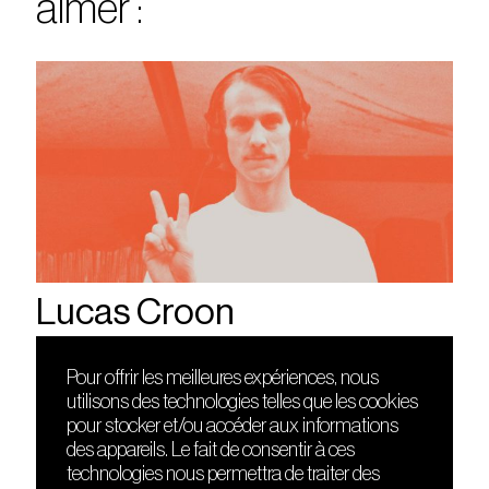
aimer :
Lucas Croon
Pour offrir les meilleures expériences, nous
utilisons des technologies telles que les cookies
DÉCOUVRIR
FRIENDS
pour stocker et/ou accéder aux informations
Le lieu
Nuits sonores
des appareils. Le fait de consentir à ces
Contact
HEAT
technologies nous permettra de traiter des
Presse
Hôtel71