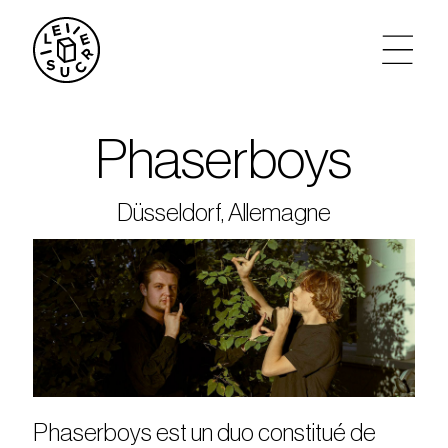
artistes
Phaserboys
agenda
Düsseldorf, Allemagne
tickets
le sucre max
partenariats
privatisations
Phaserboys est un duo constitué de