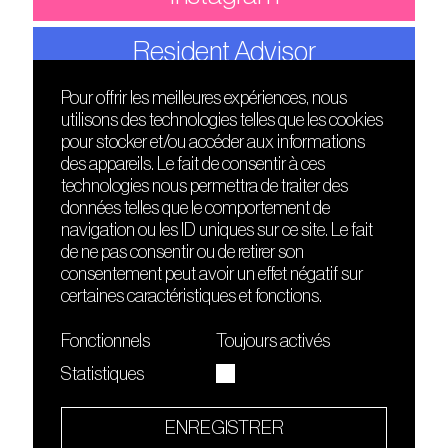
Resident Advisor
Pour offrir les meilleures expériences, nous
utilisons des technologies telles que les cookies
DÉCOUVRIR
FRIENDS
pour stocker et/ou accéder aux informations
Le lieu
Nuits sonores
des appareils. Le fait de consentir à ces
Contact
HEAT
technologies nous permettra de traiter des
Presse
Hôtel71
données telles que le comportement de
Cours de DJing
La Gaîté Lyrique
navigation ou les ID uniques sur ce site. Le fait
TMLAB
de ne pas consentir ou de retirer son
consentement peut avoir un effet négatif sur
certaines caractéristiques et fonctions.
Fonctionnels
Toujours activés
Statistiques
Le Sucre fait partie de
l'écosystème Arty Farty
ENREGISTRER
Quartier culturel et créatif