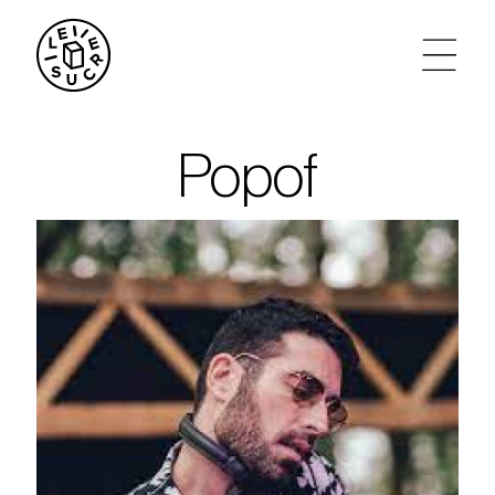
artistes
Popof
agenda
tickets
le sucre max
partenariats
privatisations