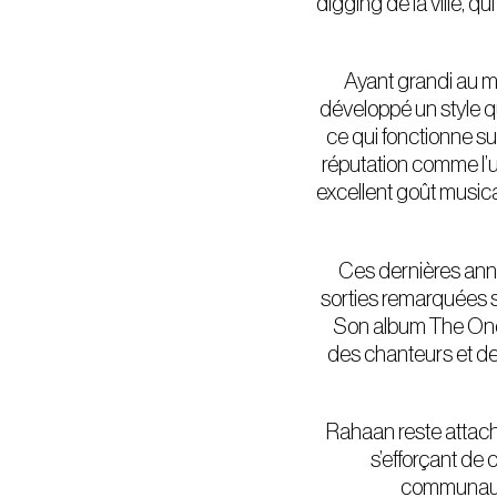
digging de la ville, q
Ayant grandi au m
développé un style q
ce qui fonctionne su
réputation comme l’
excellent goût musical
Ces dernières anné
sorties remarquées su
Son album The One
des chanteurs et des
Rahaan reste attaché 
s’efforçant de 
communauté