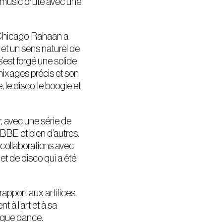
se music brute avec une
 Chicago, Rahaan a
et un sens naturel de
’est forgé une solide
ixages précis et son
 le disco, le boogie et
, avec une série de
 BBE et bien d’autres.
ollaborations avec
et de disco qui a été
rapport aux artifices,
 à l’art et à sa
ique dance.