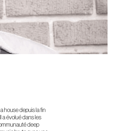
a house depuis la fin
Il a évolué dans les
a communauté deep