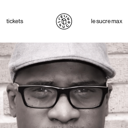
tickets
le sucre max