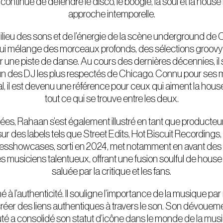
ui continue de défendre le disco, le boogie, la soul et la hou
approche intemporelle.
ilieu des sons et de l’énergie de la scène underground de
ui mélange des morceaux profonds, des sélections groovy 
r une piste de danse. Au cours des dernières décennies, il s
un des DJ les plus respectés de Chicago. Connu pour ses m
, il est devenu une référence pour ceux qui aiment la house,
tout ce qui se trouve entre les deux.
es, Rahaan s’est également illustré en tant que producteur
r des labels tels que Street Edits, Hot Biscuit Recordings,
sshowcases, sorti en 2024, met notamment en avant des c
 musiciens talentueux, offrant une fusion soulful de house 
saluée par la critique et les fans.
à l’authenticité. Il souligne l’importance de la musique par 
créer des liens authentiques à travers le son. Son dévouement
 a consolidé son statut d’icône dans le monde de la mus