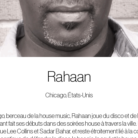
Rahaan
Chicago, États-Unis
o, berceau de la house music, Rahaan joue du disco et de l
t fait ses débuts dans des soirées house à travers la ville. 
e Lee Collins et Sadar Bahar, et reste étroitement lié à l