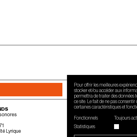
Pour offrir les meilleures expérien
stocker et/ou accéder aux informat
permettra de traiter des données 
ce site. Le fait de ne pas consenti
certaines caractéristiques et fonct
NDS
 sonores
Fonctionnels
Toujours act
71
Statistiques
té Lyrique