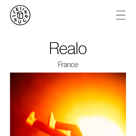
artistes
Realo
agenda
France
tickets
le sucre max
partenariats
privatisations