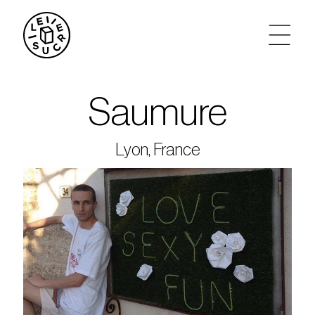
artistes
Saumure
agenda
Lyon, France
tickets
le sucre max
partenariats
privatisations