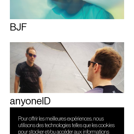
BJF
anyoneID
Pour offrir les meilleures expériences, nous
utilisons des technologies telles que les cookies
DÉCOUVRIR
FRIENDS
pour stocker et/ou accéder aux informations
Le lieu
Nuits sonores