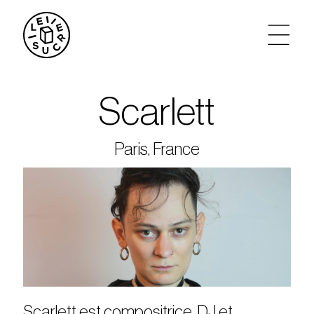
artistes
Scarlett
agenda
Paris, France
tickets
le sucre max
partenariats
privatisations
Scarlett est compositrice, DJ et