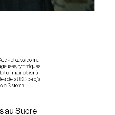
Sale » et aussi connu
avageuses, rythmiques
ait un malin plaisir à
 les clefs USB de dj’s
 Som Sistema.
s au Sucre