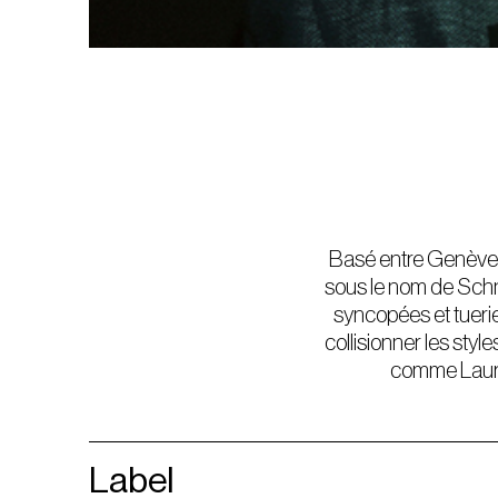
Basé entre Genève et
sous le nom de Schna
syncopées et tueries 
collisionner les styl
comme Lauren
Label