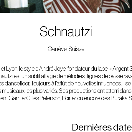
Schnautzi
Genève, Suisse
 Lyon, le style d’André Joye, fondateur du label « Argent 
utzi est un subtil alliage de mélodies, lignes de basse r
dancefloor. Toujours à l’affût de nouvelles influences, il se f
es musicaux les plus variés. Ses productions ont atterri dans
t Garnier,Gilles Peterson, Poirier ou encore des Buraka
Dernières date