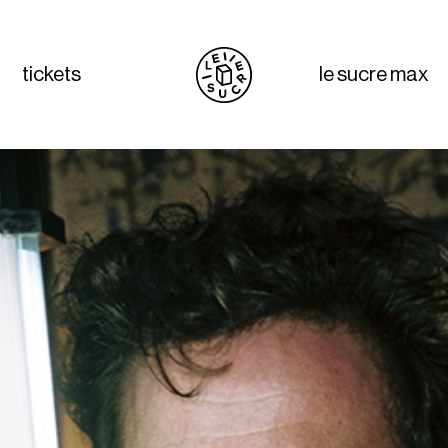
tickets
le sucre max