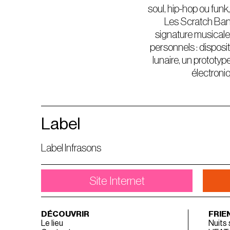
soul, hip-hop ou funk
Les Scratch Band
signature musicale u
personnels : disposi
lunaire, un prototy
électroni
Label
Label Infrasons
Site Internet
DÉCOUVRIR
FRIE
Le lieu
Nuits