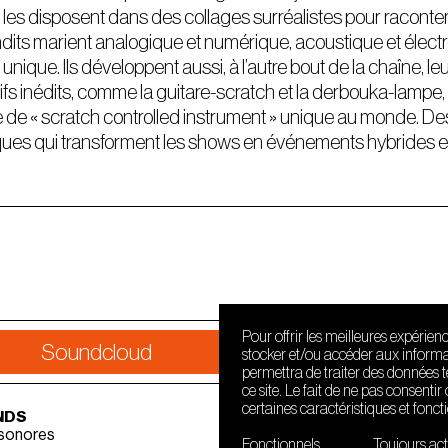
, les disposent dans des collages surréalistes pour raconter 
its marient analogique et numérique, acoustique et élec
nique. Ils développent aussi, à l’autre bout de la chaîne, le
tifs inédits, comme la guitare-scratch et la derbouka-lampe,
pe de « scratch controlled instrument » unique au monde. Des
ques qui transforment les shows en événements hybrides e
Pour offrir les meilleures expérien
Soundcloud
Faceboo
stocker et/ou accéder aux informat
permettra de traiter des données 
ce site. Le fait de ne pas consenti
certaines caractéristiques et fonct
NDS
 sonores
Fonctionnels
Toujours act