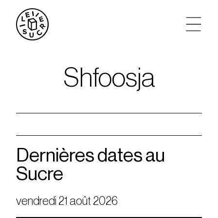
artistes
Shfoosja
agenda
tickets
le sucre max
Dernières dates au
Sucre
partenariats
vendredi 21 août 2026
privatisations