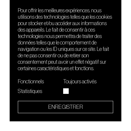
Pour offrir les meilleures expériences, nous
utilisons des technologies telles que les cookies
DÉCOUVRIR
FRIENDS
pour stocker et/ou accéder aux informations
Le lieu
Nuits sonores
des appareils. Le fait de consentir à ces
Contact
HEAT
technologies nous permettra de traiter des
Presse
Hôtel71
données telles que le comportement de
Cours de DJing
La Gaîté Lyrique
navigation ou les ID uniques sur ce site. Le fait
TMLAB
de ne pas consentir ou de retirer son
consentement peut avoir un effet négatif sur
certaines caractéristiques et fonctions.
Fonctionnels
Toujours activés
Statistiques
Le Sucre fait partie de
l'écosystème Arty Farty
ENREGISTRER
Quartier culturel et créatif
Conditions générales d'utilisation