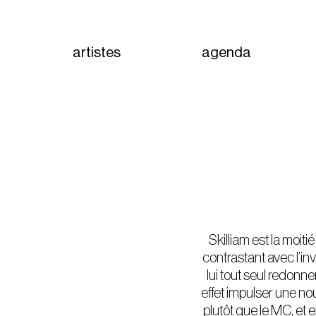
artistes
agenda
Skilliam est la moit
contrastant avec l’inv
lui tout seul redonne
effet impulser une no
plutôt que le MC, et 