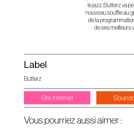
le jazz, Butterz va 
nouveau souffle au gri
de la programmation 
de ses meilleurs 
Label
Butterz
Site Internet
Soundc
Vous pourriez aussi aimer :