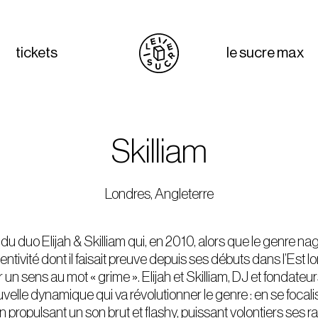
tickets
le sucre max
Skilliam
Londres, Angleterre
ié du duo Elijah & Skilliam qui, en 2010, alors que le genre n
entivité dont il faisait preuve depuis ses débuts dans l’Est l
r un sens au mot « grime ». Elijah et Skilliam, DJ et fondateu
uvelle dynamique qui va révolutionner le genre : en se focali
en propulsant un son brut et flashy, puissant volontiers ses r