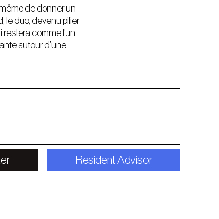
s à même de donner un
, le duo, devenu pilier
ui restera comme l’un
nante autour d’une
ter
Resident Advisor