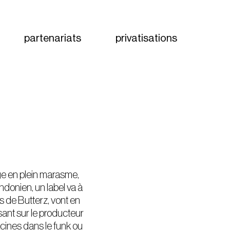
partenariats
privatisations
age en plein marasme,
ondonien, un label va à
rs de Butterz, vont en
sant sur le producteur
acines dans le funk ou