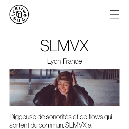
artistes
SLMVX
agenda
Lyon, France
tickets
le sucre max
partenariats
Diggeuse de sonorités et de flows qui
privatisations
sortent du commun, SLMVX a