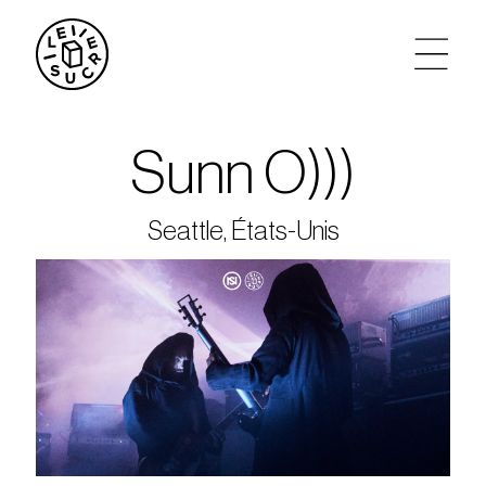
artistes
Sunn O)))
agenda
Seattle, États-Unis
tickets
le sucre max
partenariats
privatisations