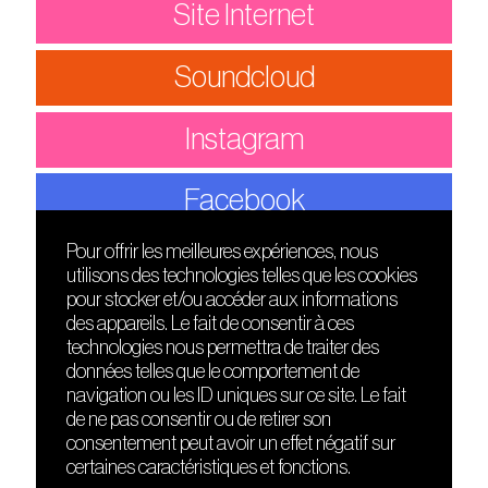
Site Internet
Soundcloud
Instagram
Facebook
Pour offrir les meilleures expériences, nous
utilisons des technologies telles que les cookies
DÉCOUVRIR
FRIENDS
pour stocker et/ou accéder aux informations
Le lieu
Nuits sonores
des appareils. Le fait de consentir à ces
Contact
HEAT
technologies nous permettra de traiter des
Presse
Hôtel71
données telles que le comportement de
Cours de DJing
La Gaîté Lyrique
navigation ou les ID uniques sur ce site. Le fait
TMLAB
de ne pas consentir ou de retirer son
consentement peut avoir un effet négatif sur
certaines caractéristiques et fonctions.