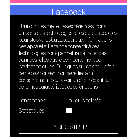
Facebook
Pour offrir les meilleures expériences, nous
utilisons des technologies telles que les cookies
DÉCOUVRIR
FRIENDS
pour stocker et/ou accéder aux informations
Le lieu
Nuits sonores
des appareils. Le fait de consentir à ces
Contact
HEAT
technologies nous permettra de traiter des
Presse
Hôtel71
données telles que le comportement de
Cours de DJing
La Gaîté Lyrique
navigation ou les ID uniques sur ce site. Le fait
TMLAB
de ne pas consentir ou de retirer son
consentement peut avoir un effet négatif sur
certaines caractéristiques et fonctions.
Fonctionnels
Toujours activés
Statistiques
Le Sucre fait partie de
l'écosystème Arty Farty
ENREGISTRER
Quartier culturel et créatif