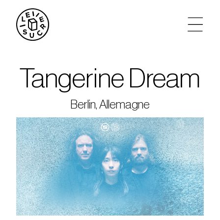
artistes
Tangerine Dream
agenda
Berlin, Allemagne
tickets
le sucre max
partenariats
privatisations