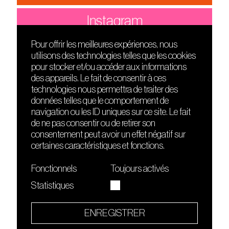
Instagram
Pour offrir les meilleures expériences, nous
utilisons des technologies telles que les cookies
DÉCOUVRIR
FRIENDS
pour stocker et/ou accéder aux informations
Le lieu
Nuits sonores
des appareils. Le fait de consentir à ces
Contact
HEAT
technologies nous permettra de traiter des
Presse
Hôtel71
données telles que le comportement de
Cours de DJing
La Gaîté Lyrique
navigation ou les ID uniques sur ce site. Le fait
TMLAB
de ne pas consentir ou de retirer son
consentement peut avoir un effet négatif sur
certaines caractéristiques et fonctions.
Fonctionnels
Toujours activés
Statistiques
Le Sucre fait partie de
l'écosystème Arty Farty
ENREGISTRER
Quartier culturel et créatif