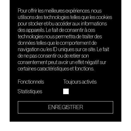
Pour offrir les meilleures expériences, nous
utilisons des technologies telles que les cookies
DÉCOUVRIR
FRIENDS
pour stocker et/ou accéder aux informations
Le lieu
Nuits sonores
des appareils. Le fait de consentir à ces
Contact
HEAT
technologies nous permettra de traiter des
Presse
Hôtel71
données telles que le comportement de
Cours de DJing
La Gaîté Lyrique
navigation ou les ID uniques sur ce site. Le fait
TMLAB
de ne pas consentir ou de retirer son
consentement peut avoir un effet négatif sur
certaines caractéristiques et fonctions.
Fonctionnels
Toujours activés
Statistiques
Le Sucre fait partie de
l'écosystème Arty Farty
ENREGISTRER
Quartier culturel et créatif
Conditions générales d'utilisation