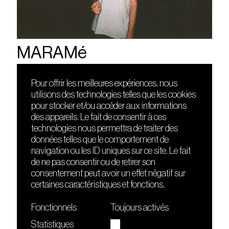
MARAMé
Pour offrir les meilleures expériences, nous
utilisons des technologies telles que les cookies
DÉCOUVRIR
FRIENDS
pour stocker et/ou accéder aux informations
Le lieu
Nuits sonores
des appareils. Le fait de consentir à ces
Contact
HEAT
technologies nous permettra de traiter des
Presse
Hôtel71
données telles que le comportement de
Cours de DJing
La Gaîté Lyrique
navigation ou les ID uniques sur ce site. Le fait
TMLAB
de ne pas consentir ou de retirer son
consentement peut avoir un effet négatif sur
certaines caractéristiques et fonctions.
Fonctionnels
Toujours activés
Statistiques
Le Sucre fait partie de