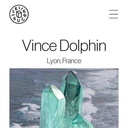
artistes
Vince Dolphin
agenda
Lyon, France
tickets
le sucre max
partenariats
privatisations