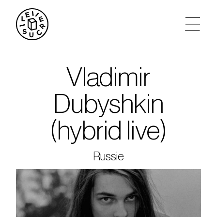
artistes
Vladimir
agenda
Dubyshkin
tickets
(hybrid live)
le sucre max
Russie
partenariats
privatisations