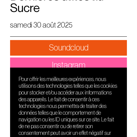
Sucre
samedi 30 août 2025
Soundcloud
Instagram
Pour offrir les meilleures expériences, nous
utilisons des technologies telles que les cookies
DÉCOUVRIR
FRIENDS
pour stocker et/ou accéder aux informations
Le lieu
Nuits sonores
des appareils. Le fait de consentir à ces
Contact
HEAT
technologies nous permettra de traiter des
Presse
Hôtel71
données telles que le comportement de
Cours de DJing
La Gaîté Lyrique
navigation ou les ID uniques sur ce site. Le fait
TMLAB
de ne pas consentir ou de retirer son
consentement peut avoir un effet négatif sur