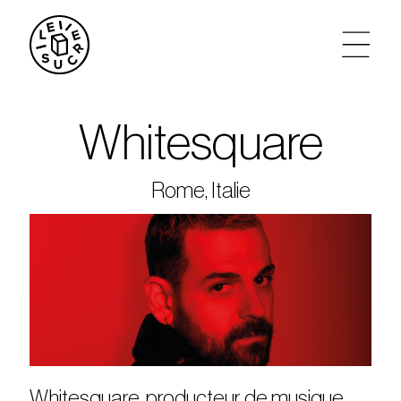
artistes
Whitesquare
agenda
Rome, Italie
tickets
le sucre max
partenariats
privatisations
Whitesquare, producteur de musique