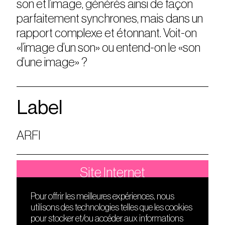
son et l’image, générés ainsi de façon
parfaitement synchrones, mais dans un
rapport complexe et étonnant. Voit-on
«l’image d’un son» ou entend-on le «son
d’une image» ?
Label
ARFI
Site Internet
Pour offrir les meilleures expériences, nous
utilisons des technologies telles que les cookies
DÉCOUVRIR
FRIENDS
pour stocker et/ou accéder aux informations
Le lieu
Nuits sonores