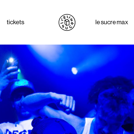
tickets
le sucre max