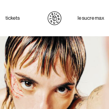
tickets
le sucre max