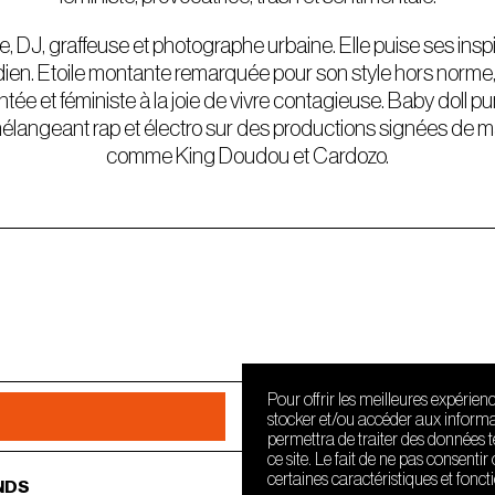
 DJ, graffeuse et photographe urbaine. Elle puise ses inspi
dien. Etoile montante remarquée pour son style hors norme, 
e et féministe à la joie de vivre contagieuse. Baby doll p
élangeant rap et électro sur des productions signées de ma
comme King Doudou et Cardozo.
Pour offrir les meilleures expérien
stocker et/ou accéder aux informat
permettra de traiter des données 
ce site. Le fait de ne pas consenti
certaines caractéristiques et fonct
NDS