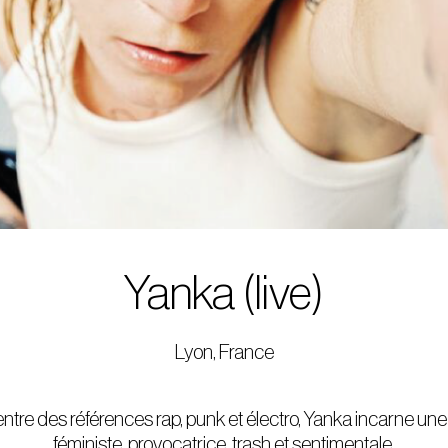
Yanka (live)
Lyon, France
ntre des références rap, punk et électro, Yanka incarne une 
féministe, provocatrice, trash et sentimentale.